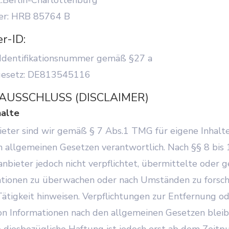
er: HRB 85764 B
r-ID:
Identifikationsnummer gemäß §27 a
gesetz: DE813545116
USSCHLUSS (DISCLAIMER)
halte
ieter sind wir gemäß § 7 Abs.1 TMG für eigene Inhalte
n allgemeinen Gesetzen verantwortlich. Nach §§ 8 bis
anbieter jedoch nicht verpflichtet, übermittelte oder 
tionen zu überwachen oder nach Umständen zu forsche
Tätigkeit hinweisen. Verpflichtungen zur Entfernung o
n Informationen nach den allgemeinen Gesetzen bleib
e diesbezügliche Haftung ist jedoch erst ab dem Zeitp