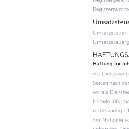
Registernumm
Umsatzsteue
Umsatzsteuer-
Umsatzsteuer
HAFTUNGSA
Haftung für In
Als Diensteanb
Seiten nach de
wir als Dienste
fremde Informa
rechtswidrige 
der Nutzung vo
unberührt. Ein