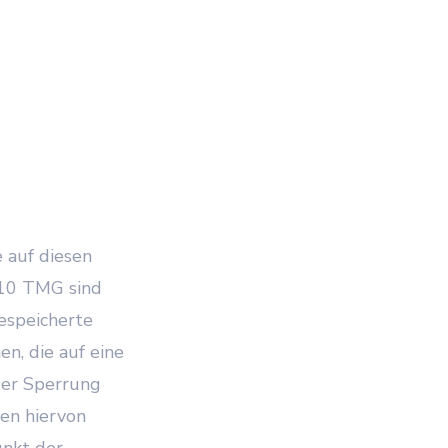
 auf diesen
 10 TMG sind
gespeicherte
n, die auf eine
der Sperrung
en hiervon
unkt der