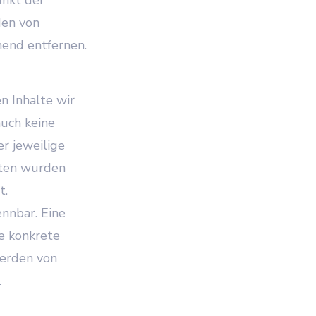
den von
end entfernen.
n Inhalte wir
auch keine
er jeweilige
eiten wurden
t.
nnbar. Eine
ne konkrete
werden von
.