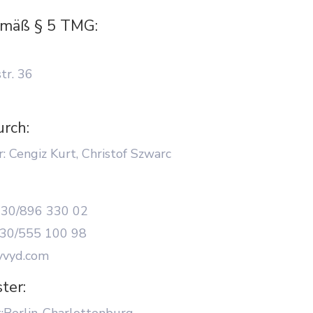
mäß § 5 TMG:
tr. 36
rch:
: Cengiz Kurt, Christof Szwarc
)30/896 330 02
)30/555 100 98
hyvyd.com
ter:
t:Berlin-Charlottenburg